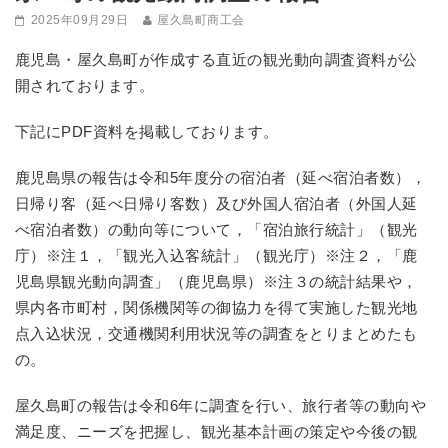
2025年09月29日
屋久島町商工会
鹿児島・屋久島町が作成する直近の観光動向調査資料が公
開されております。
下記にPDF資料を掲載しております。
鹿児島県の報告は令和5年度分の宿泊者（延べ宿泊者数），
日帰り客（延べ日帰り客数）及び外国人宿泊者（外国人延
べ宿泊者数）の動向等について，「宿泊旅行統計」（観光
庁）※注１，「観光入込客統計」（観光庁）※注２，「鹿
児島県観光動向調査」（鹿児島県）※注３の統計結果や，
県内各市町村，関係機関等の御協力を得て実施した観光地
点入込状況，交通機関利用状況等の調査をとりまとめたも
の。
屋久島町の報告は令和6年に調査を行い、旅行者等の動向や
満足度、ニーズを把握し、観光基本計画の策定や今後の観