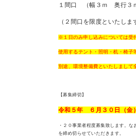
１
間口
（幅３ｍ 奥行３
（２間口を限度といたしま
※１日のみ申し込みについては受
使用するテント・照明・机・椅子
別途、環境整備費といたしまして
【募集締切】
令和５年 ６月３０日（金
・２０事業者程度募集致します。な
を締め切らせていただきます。