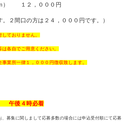
ｍ） １２，０００円
す。２間口の方は２４，０００円です。）
付しておりません。
等は各自でご用意ください。
全事業所一律１，０００円徴収致します。
） 午後４時必着
お、募集に関しまして応募多数の場合には申込受付順にて応募