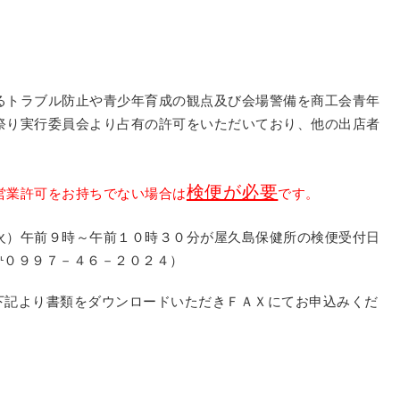
るトラブル防止や青少年育成の観点及び会場警備を商工会青年
祭り実行委員会より占有の許可をいただいており、他の出店者
検便が必要
営業許可をお持ちでない場合は
です。
）午前９時～午前１０時３０分が屋久島保健所の検便受付日
℡０９９７－４６－２０２４
）
下記より書類をダウンロードいただきＦＡＸにてお申込みくだ