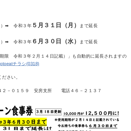
５月３１
日（月）
水）➡ 令和３年
まで延長
６月３０日（水）
日）➡ 令和３年
まで延長
（使用期限 令和３年２月１４日記載）」も自動的に延長されますの
gotoeatチラシ(0318)
ください。
４２－０１５９ 安房支所 電話４６－２１３７