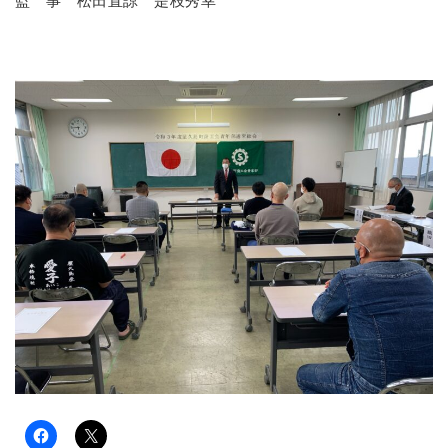
監 事 松田直諒 是枝秀幸