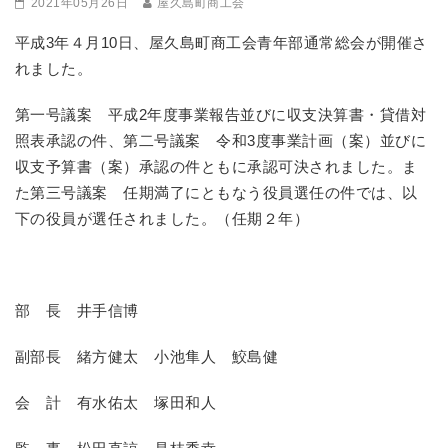
2021年05月26日
屋久島町商工会
平成3年４月10日、屋久島町商工会青年部通常総会が開催さ
れました。
第一号議案 平成2年度事業報告並びに収支決算書・貸借対
照表承認の件、第二号議案 令和3度事業計画（案）並びに
収支予算書（案）承認の件ともに承認可決されました。ま
た第三号議案 任期満了にともなう役員選任の件では、以
下の役員が選任されました。（任期２年）
部 長 井手信博
副部長 緒方健太 小池隼人 鮫島健
会 計 有水佑太 塚田和人