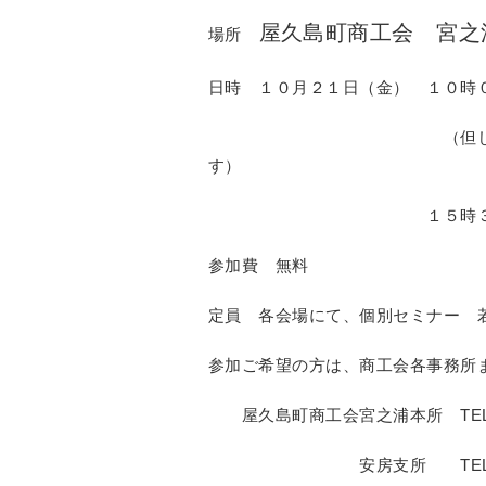
屋久島町商工会 宮之
場所
日時 １０月２１日（金） １０時
（但し、１２時～１３
す）
１５時３０分～１８時
参加費 無料
定員 各会場にて、個別セミナー 
参加ご希望の方は、商工会各事務所
屋久島町商工会宮之浦本所 TEL
安房支所 TEL０９９