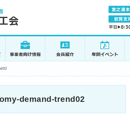
nd02
nomy-demand-trend02